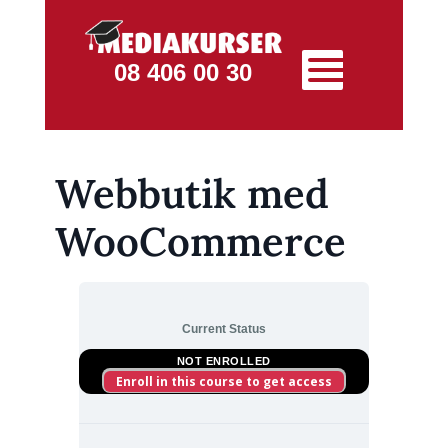
08 406 00 30
Webbutik med
WooCommerce
Current Status
NOT ENROLLED
Enroll in this course to get access