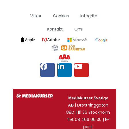
Villkor
Cookies
Integritet
Kontakt
Om
Mediakurser Sverige
| Drottninggatan
AB
88D | 111 36 Stockholm
Tel: 08 406 00 30 | E-
post: