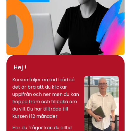
Hej !
Kursen följer en röd tråd så
det är bra att du klickar
uppifrån och ner men du kan
hoppa fram och tillbaka om
du vill. Du har tillträde till
kursen i 12 månader.
Har du frågor kan du alltid