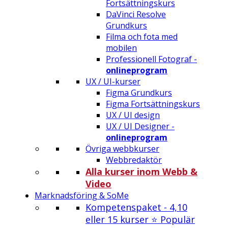
Fortsättningskurs
DaVinci Resolve
Grundkurs
Filma och fota med
mobilen
Professionell Fotograf -
onlineprogram
UX / UI-kurser
Figma Grundkurs
Figma Fortsättningskurs
UX / UI design
UX / UI Designer -
onlineprogram
Övriga webbkurser
Webbredaktör
Alla kurser inom Webb &
Video
Marknadsföring & SoMe
Kompetenspaket - 4,10
eller 15 kurser ⭐ Populär