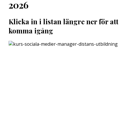
2026
Klicka in i listan längre ner för att
komma igång
Hej !
Kursen följer en röd tråd så det är bra att du klickar
uppifrån och ner men du kan hoppa fram och
tillbaka om du vill. Du har tillträde till kursen i 12
månader.
Har du frågor kan du alltid maila till mig: Madeleine
Stenlund,
madeleine@mediakurser.se