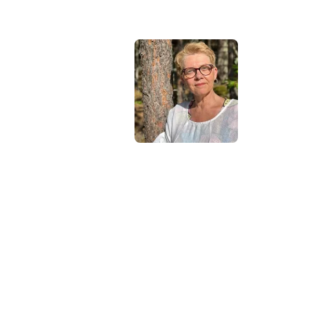
Hej !
Kursen
följer en
röd tråd
så det är
bra att
du klickar
uppifrån och ner men du kan
hoppa fram och tillbaka om
du vill. Du har tillträde till
kursen i 12 månader.
Har du frågor kan du alltid
maila till mig: Madeleine
Stenlund,
madeleine@mediakurser.se