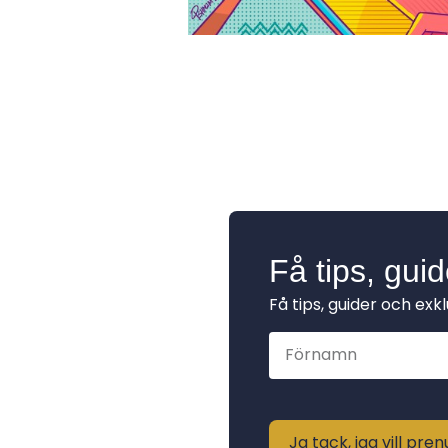
Få tips, gui
Få tips, guider och exk
Ja tack, jag vill pr