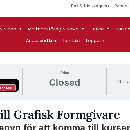
Tips & trix-bloggen
Podcas
& Video
Marknadsföring & SoMe
Office
Kursp
Anpassad kurs
Kontakt
Logga in
Price
Closed
This c
 access
ll Grafisk Formgivare
menyn för att komma till kurse