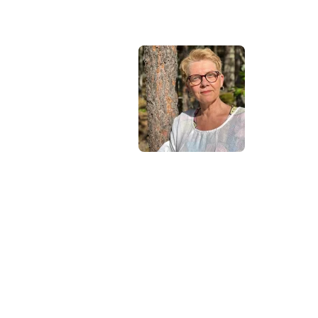
Hej !
Kursen
följer en
röd tråd
så det är
bra att
du klickar
uppifrån och ner men du kan
hoppa fram och tillbaka om
du vill. Du har tillträde till
kursen i 12 månader.
Har du frågor kan du alltid
maila till mig: Madeleine
Stenlund,
madeleine@mediakurser.se