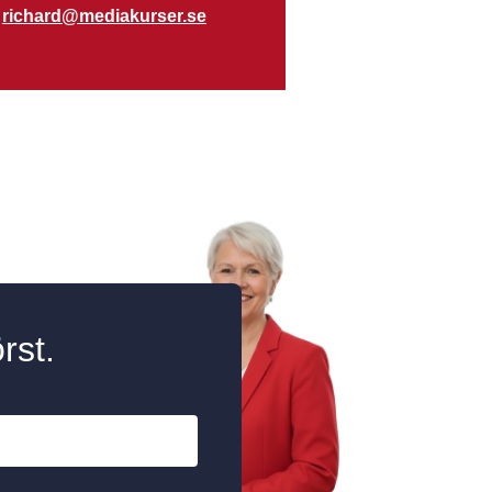
,
richard@mediakurser.se
rst.