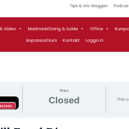
Tips & trix-bloggen
Podcas
& Video
Marknadsföring & SoMe
Office
Kursp
Anpassad kurs
Kontakt
Logga in
Price
Closed
This c
 access