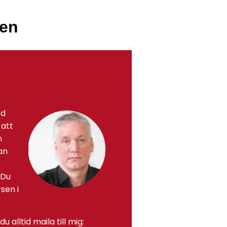
sen
öd
 att
n
an
 Du
rsen i
u alltid maila till mig: