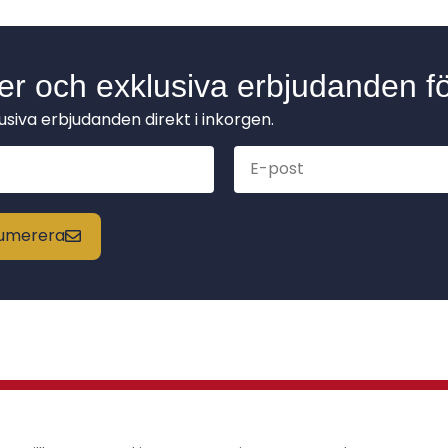
der och exklusiva erbjudanden fö
lusiva erbjudanden direkt i inkorgen.
enumerera