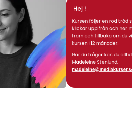
Hej !
Kursen följer en röd tråd 
klickar uppifrån och ner
fram och tillbaka om du vill
kursen i 12 månader.
Har du frågor kan du alltid 
Madeleine Stenlund,
madeleine@mediakurser.s