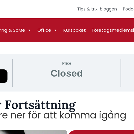
Tips & trix-bloggen
Podc
ring & SoMe
Office
Kurspaket
Företagsmedlems
Price
Closed
r Fortsättning
ngre ner för att komma igång