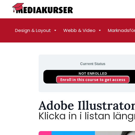
Design & Layout
Webb & Video
Marknadsfö
Current Status
NOT ENROLLED
Enroll in this course to get access
Adobe Illustrato
Klicka in i listan lä