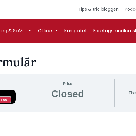
Tips & trix-bloggen
Podc
ring & SoMe
Office
Kurspaket
Företagsmedlems
rmulär
Price
Closed
Thi
cess