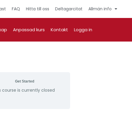
ast
FAQ
Hitta till oss
Deltagarcitat
Allmän info
kap
Anpassad kurs
Kontakt
Logga in
Get Started
s course is currently closed