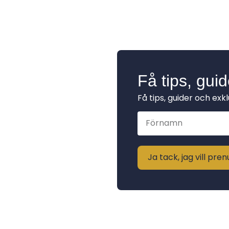
Få tips, gui
Få tips, guider och exk
Ja tack, jag vill pr