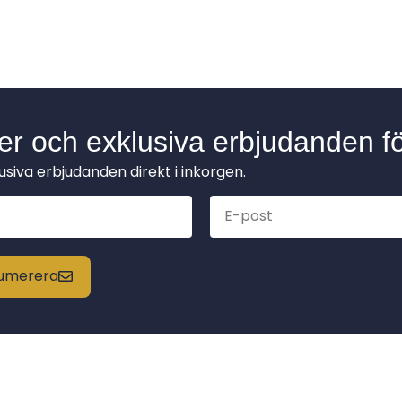
der och exklusiva erbjudanden fö
lusiva erbjudanden direkt i inkorgen.
enumerera