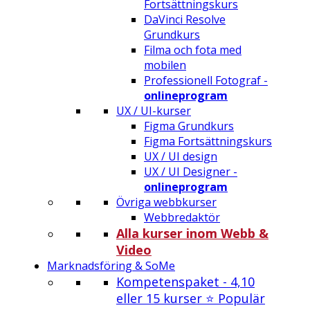
Fortsättningskurs
DaVinci Resolve
Grundkurs
Filma och fota med
mobilen
Professionell Fotograf -
onlineprogram
UX / UI-kurser
Figma Grundkurs
Figma Fortsättningskurs
UX / UI design
UX / UI Designer -
onlineprogram
Övriga webbkurser
Webbredaktör
Alla kurser inom Webb &
Video
Marknadsföring & SoMe
Kompetenspaket - 4,10
eller 15 kurser ⭐ Populär