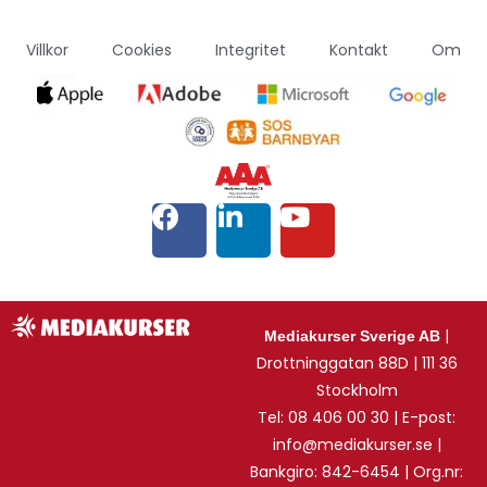
Villkor
Cookies
Integritet
Kontakt
Om
|
Mediakurser Sverige AB
Drottninggatan 88D | 111 36
Stockholm
Tel: 08 406 00 30 | E-post:
info@mediakurser.se |
Bankgiro: 842-6454 | Org.nr: