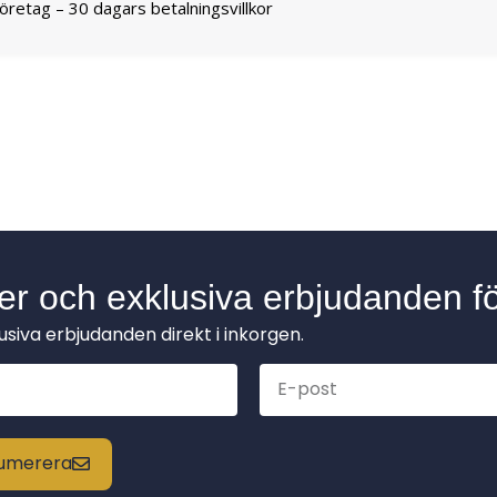
företag – 30 dagars betalningsvillkor
der och exklusiva erbjudanden fö
lusiva erbjudanden direkt i inkorgen.
enumerera