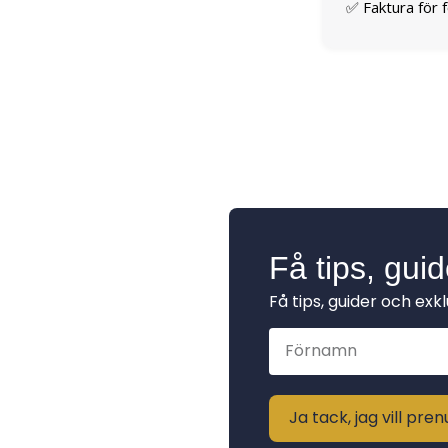
✅ Faktura för 
Få tips, gui
Få tips, guider och exk
Ja tack, jag vill pr