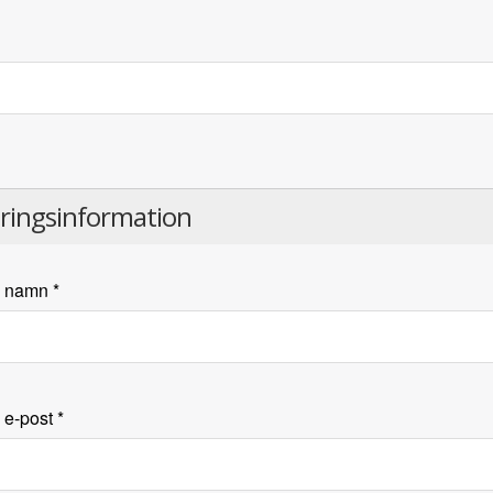
eringsinformation
s namn
*
 e-post
*