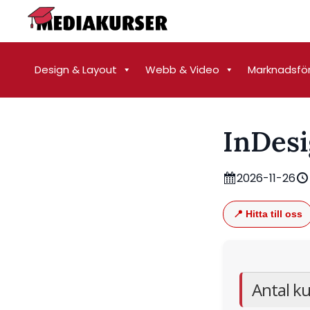
Design & Layout
Webb & Video
Marknadsfö
InDes
2026-11-26
📍 Hitta till oss
Antal ku