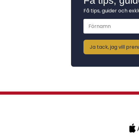
Få tips, gui
Få tips, guider och exk
Ja tack, jag vill pr