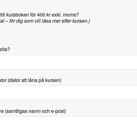
 till kursboken för 400 kr exkl. moms?
llval – för dig som vill läsa mer efter kursen.)
elta?
r (dator att låna på kursen)
re (samtligas namn och e-post)