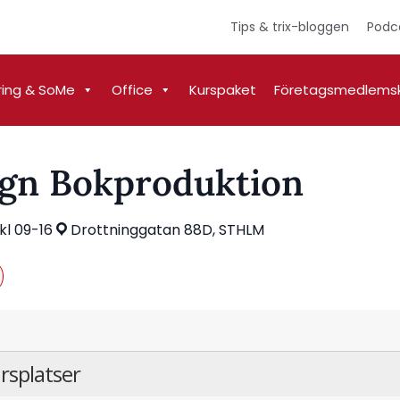
Tips & trix-bloggen
Podc
ring & SoMe
Office
Kurspaket
Företagsmedlems
ign Bokproduktion
kl 09-16
Drottninggatan 88D, STHLM
rsplatser