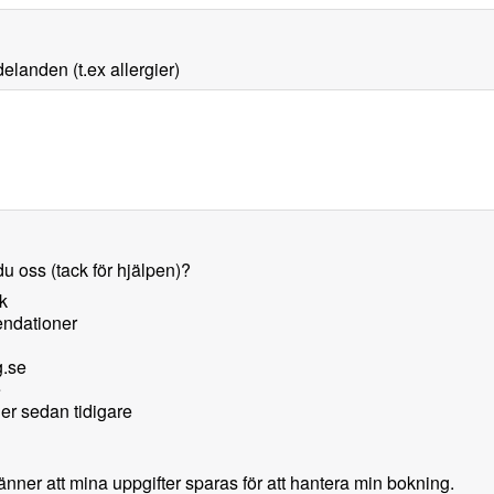
landen (t.ex allergier)
du oss (tack för hjälpen)?
k
dationer
g.se
e
 er sedan tidigare
ner att mina uppgifter sparas för att hantera min bokning.