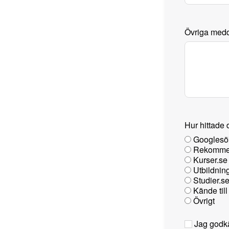
Övriga medde
Hur hittade 
Googlesö
Rekommen
Kurser.se
Utbildnin
Studier.s
Kände till
Övrigt
Jag godkän