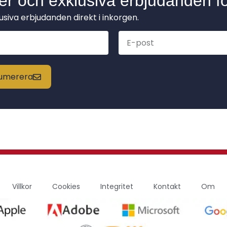
der och exklusiva erbjudanden fö
lusiva erbjudanden direkt i inkorgen.
enumerera
Villkor
Cookies
Integritet
Kontakt
Om