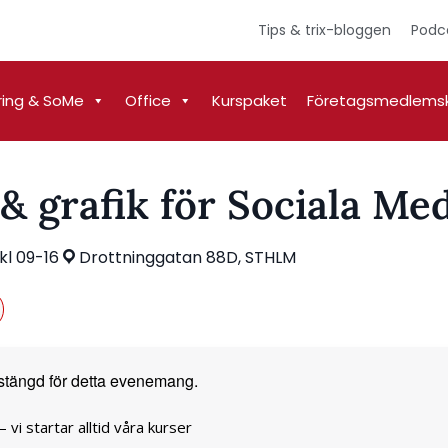
Tips & trix-bloggen
Podc
ring & SoMe
Office
Kurspaket
Företagsmedlems
& grafik för Sociala Me
kl 09-16
Drottninggatan 88D, STHLM
stängd för detta evenemang.
 vi startar alltid våra kurser