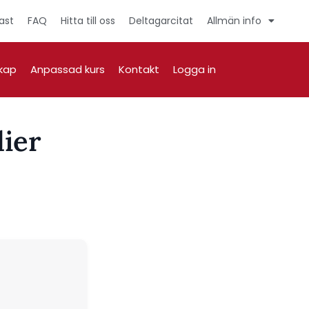
ast
FAQ
Hitta till oss
Deltagarcitat
Allmän info
kap
Anpassad kurs
Kontakt
Logga in
dier