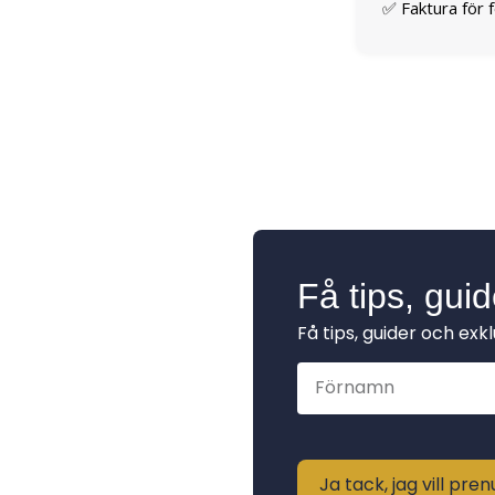
✅ Faktura för 
Få tips, gui
Få tips, guider och exk
Ja tack, jag vill pr