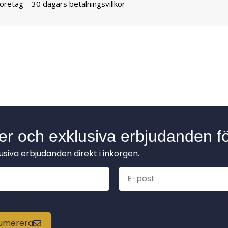
företag – 30 dagars betalningsvillkor
der och exklusiva erbjudanden fö
lusiva erbjudanden direkt i inkorgen.
enumerera