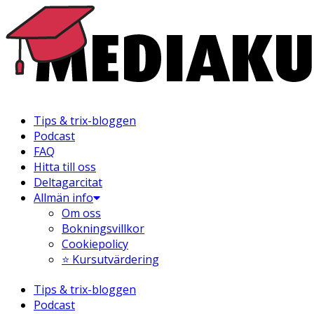
Hoppa
till
innehåll
Tips & trix-bloggen
Podcast
FAQ
Hitta till oss
Deltagarcitat
Allmän info
Om oss
Bokningsvillkor
Cookiepolicy
⭐ Kursutvärdering
Tips & trix-bloggen
Podcast