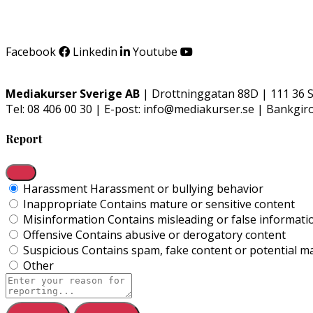
Facebook
Linkedin
Youtube
Mediakurser Sverige AB
| Drottninggatan 88D | 111 36 
Tel: 08 406 00 30 | E-post: info@mediakurser.se | Bankgir
Report
Harassment
Harassment or bullying behavior
Inappropriate
Contains mature or sensitive content
Misinformation
Contains misleading or false informati
Offensive
Contains abusive or derogatory content
Suspicious
Contains spam, fake content or potential m
Other
Report
note