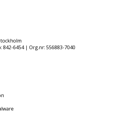
Stockholm
o: 842-6454 | Org.nr: 556883-7040
on
alware