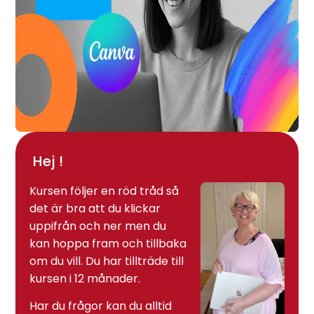
Hej !
Kursen följer en röd tråd så
det är bra att du klickar
uppifrån och ner men du
kan hoppa fram och tillbaka
om du vill. Du har tillträde till
kursen i 12 månader.
Har du frågor kan du alltid