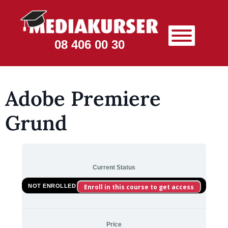
08 406 00 30
Adobe Premiere
Grund
Current Status
NOT ENROLLED
Enroll in this course to get access
Price