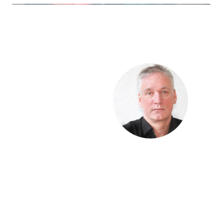
Hej !
Kursen följer en
röd tråd så det är
bra att du klickar
uppifrån och ner
men du kan
hoppa fram och
tillbaka om du vill.
Du har tillträde till kursen i 12 månader.
Har du frågor kan du alltid maila till mig:
Richard Stenlund,
richard@mediakurser.se