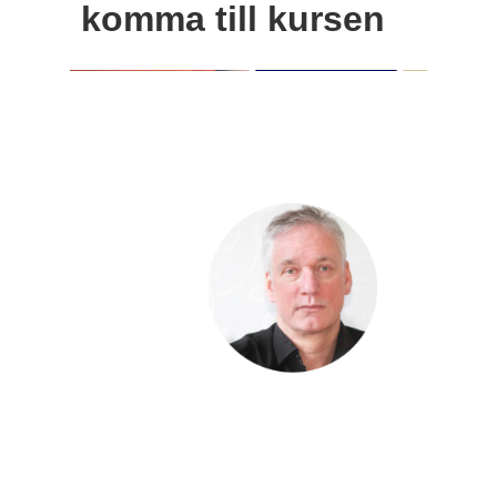
komma till kursen
Hej !
Kursen
följer en
röd tråd
så det
är bra
att du
klickar
uppifrån och ner men du kan
hoppa fram och tillbaka om
du vill. Du har tillträde till
kursen i 12 månader.