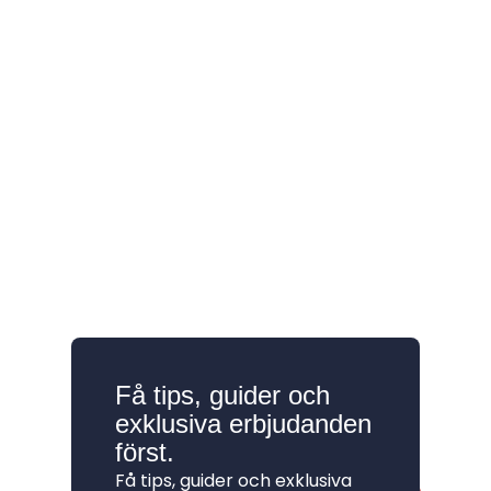
Har du frågor kan du alltid
maila till mig: Richard
Stenlund,
richard@mediakurser.se
Få tips, guider och
exklusiva erbjudanden
först.
Få tips, guider och exklusiva