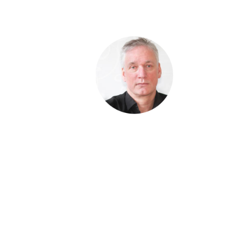
Hej !
Kursen
följer en
röd tråd
så det
är bra
att du
klickar
uppifrån och ner men du kan
hoppa fram och tillbaka om
du vill. Du har tillträde till
kursen i 12 månader.
Har du frågor kan du alltid
maila till mig: Richard
Stenlund,
richard@mediakurser.se