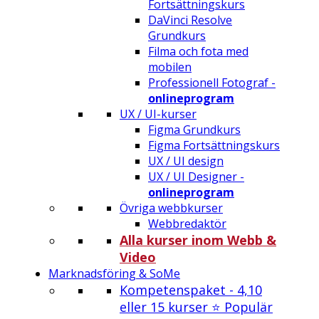
Fortsättningskurs
DaVinci Resolve
Grundkurs
Filma och fota med
mobilen
Professionell Fotograf -
onlineprogram
UX / UI-kurser
Figma Grundkurs
Figma Fortsättningskurs
UX / UI design
UX / UI Designer -
onlineprogram
Övriga webbkurser
Webbredaktör
Alla kurser inom Webb &
Video
Marknadsföring & SoMe
Kompetenspaket - 4,10
eller 15 kurser ⭐ Populär