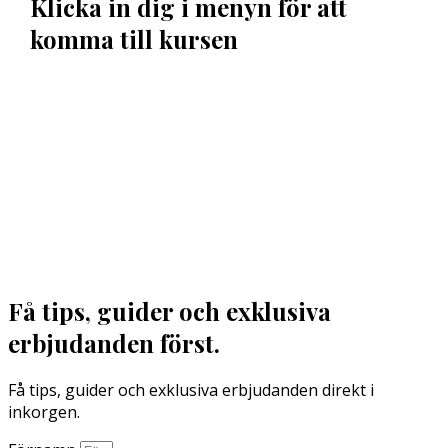
Klicka in dig i menyn för att
komma till kursen
Hej !
Kursen följer en röd tråd så det är bra att du klickar
uppifrån och ner men du kan hoppa fram och
tillbaka om du vill. Du har tillträde till kursen i 12
månader.
Har du frågor kan du alltid maila till mig: Madeleine
Stenlund,
madeleine@mediakurser.se
Få tips, guider och exklusiva
erbjudanden först.
Få tips, guider och exklusiva erbjudanden direkt i
inkorgen.