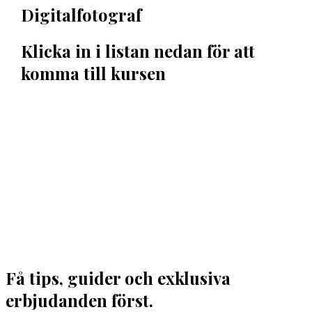
Digitalfotograf
Klicka in i listan nedan för att
komma till kursen
Hej !
Kursen följer en röd tråd så det är bra att du klickar
uppifrån och ner men du kan hoppa fram och
tillbaka om du vill. Du har tillträde till kursen i 12
månader.
Har du frågor kan du alltid maila till mig: Madeleine
Stenlund, kursansvarig,
madeleine@mediakurser.se
Få tips, guider och exklusiva
erbjudanden först.