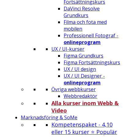
Fortsättningskurs
DaVinci Resolve
Grundkurs
Filma och fota med
mobilen
Professionell Fotograf -
onlineprogram
UX / UI-kurser
Figma Grundkurs
Figma Fortsättningskurs
UX / UI design
UX / UI Designer -
onlineprogram
Övriga webbkurser
Webbredaktör
Alla kurser inom Webb &
Video
Marknadsföring & SoMe
Kompetenspaket - 4,10
eller 15 kurser ⭐ Populär