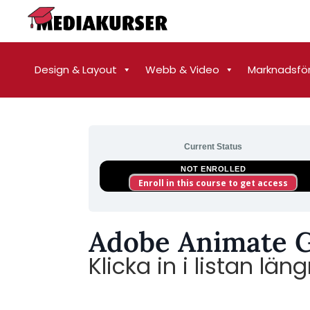
Design & Layout
Webb & Video
Marknadsfö
Current Status
NOT ENROLLED
Enroll in this course to get access
Adobe Animate 
Klicka in i listan lä