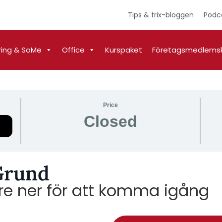
Tips & trix-bloggen
Podc
ring & SoMe
Office
Kurspaket
Företagsmedlems
Price
Closed
Grund
ngre ner för att komma igång