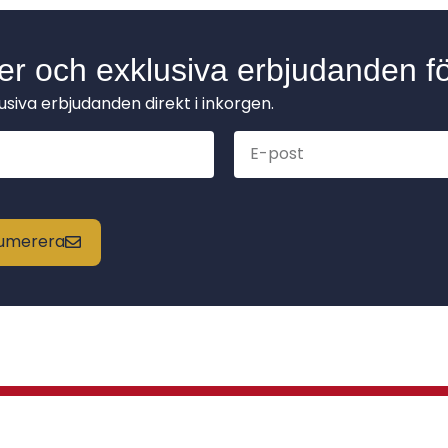
der och exklusiva erbjudanden fö
lusiva erbjudanden direkt i inkorgen.
enumerera