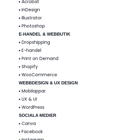
▪️ Acrobat
▪️ InDesign
▪️ Illustrator
▪️ Photoshop
E-HANDEL & WEBBUTIK
▪️ Dropshipping
▪️ E-handel
▪️ Print on Demand
▪️ Shopify
▪️ WooCommerce
WEBBDESIGN & UX DESIGN
▪️ Mobilappar
▪️ UX & UI
▪️ WordPress
SOCIALA MEDIER
▪️ Canva
▪️ Facebook
▪️ Instagram