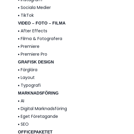
▪️ Sociala Medier
▪️ TikTok
VIDEO – FOTO – FILMA
▪️ After Effects
▪️ Filma & Fotografera
▪️ Premiere
▪️ Premiere Pro
GRAFISK DESIGN
▪️ Färglära
▪️ Layout
▪️ Typografi
MARKNADSFÖRING
▪️ AI
▪️ Digital Marknadsföring
▪️ Eget Företagande
▪️ SEO
OFFICEPAKETET