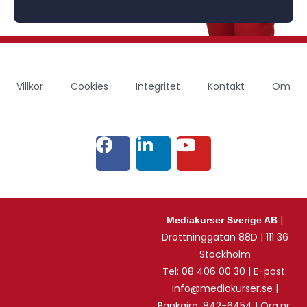
Villkor
Cookies
Integritet
Kontakt
Om
|
Mediakurser Sverige AB
Drottninggatan 88D | 111 36
Stockholm
Tel: 08 406 00 30 | E-post:
info@mediakurser.se |
Bankgiro: 842-6454 | Org.nr: