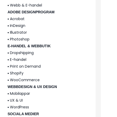
▪️ Webb & E-handel
ADOBE DESIGNPROGRAM
▪️ Acrobat
▪️ InDesign
▪️ Illustrator
▪️ Photoshop
E-HANDEL & WEBBUTIK
▪️ Dropshipping
▪️ E-handel
▪️ Print on Demand
▪️ Shopify
▪️ WooCommerce
WEBBDESIGN & UX DESIGN
▪️ Mobilappar
▪️ UX & UI
▪️ WordPress
SOCIALA MEDIER