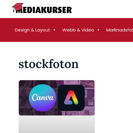
Design & Layout
Webb & Video
Marknadsfö
stockfoton