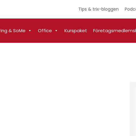
Tips & trix-bloggen
Podc
ring & SoMe
Office
Kurspaket
Företagsmedlems