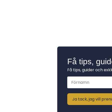
Få tips, gui
Få tips, guider och exk
Ja tack, jag vill pr