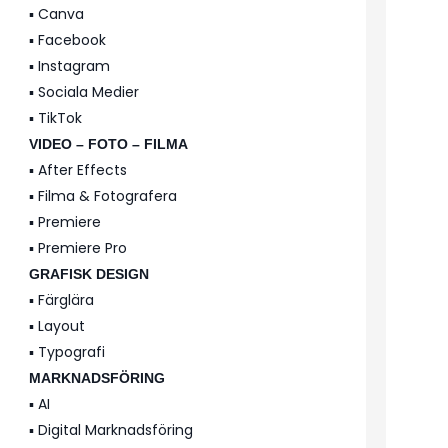
▪️ Canva
▪️ Facebook
▪️ Instagram
▪️ Sociala Medier
▪️ TikTok
VIDEO – FOTO – FILMA
▪️ After Effects
▪️ Filma & Fotografera
▪️ Premiere
▪️ Premiere Pro
GRAFISK DESIGN
▪️ Färglära
▪️ Layout
▪️ Typografi
MARKNADSFÖRING
▪️ AI
▪️ Digital Marknadsföring