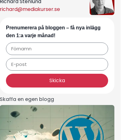
Richard Stenlund
richard@mediakurser.se
Prenumerera på bloggen – få nya inlägg
den 1:a varje månad!
Skicka
Skaffa en egen blogg