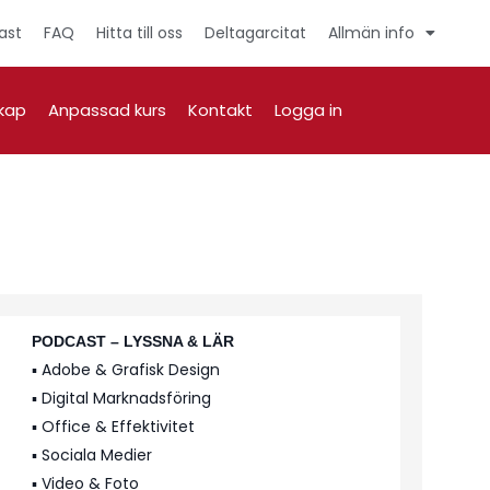
ast
FAQ
Hitta till oss
Deltagarcitat
Allmän info
kap
Anpassad kurs
Kontakt
Logga in
PODCAST – LYSSNA & LÄR
▪️ Adobe & Grafisk Design
▪️ Digital Marknadsföring
▪️ Office & Effektivitet
▪️ Sociala Medier
▪️ Video & Foto