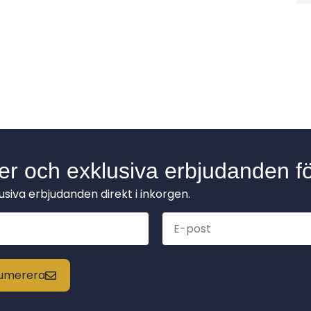
der och exklusiva erbjudanden fö
lusiva erbjudanden direkt i inkorgen.
enumerera