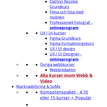
DaVinci Resolve
Grundkurs
Filma och fota med
mobilen
Professionell Fotograf -
onlineprogram
UX / UI-kurser
Figma Grundkurs
Figma Fortsättningskurs
UX / UI design
UX / UI Designer -
onlineprogram
Övriga webbkurser
Webbredaktör
Alla kurser inom Webb &
Video
Marknadsföring & SoMe
Kompetenspaket - 4,10
eller 15 kurser ⭐ Populär