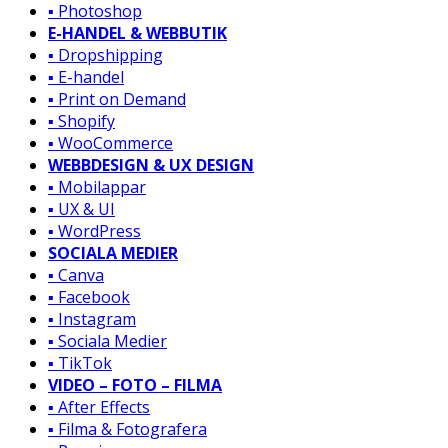
▪️ Photoshop
E-HANDEL & WEBBUTIK
▪️ Dropshipping
▪️ E-handel
▪️ Print on Demand
▪️ Shopify
▪️ WooCommerce
WEBBDESIGN & UX DESIGN
▪️ Mobilappar
▪️ UX & UI
▪️ WordPress
SOCIALA MEDIER
▪️ Canva
▪️ Facebook
▪️ Instagram
▪️ Sociala Medier
▪️ TikTok
VIDEO – FOTO – FILMA
▪️ After Effects
▪️ Filma & Fotografera