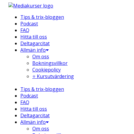
Hoppa
till
Tips & trix-bloggen
innehåll
Podcast
FAQ
Hitta till oss
Deltagarcitat
Allmän info
Om oss
Bokningsvillkor
Cookiepolicy
⭐ Kursutvärdering
Tips & trix-bloggen
Podcast
FAQ
Hitta till oss
Deltagarcitat
Allmän info
Om oss