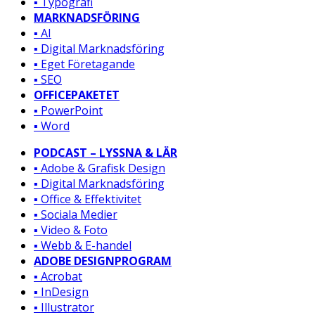
▪️ Typografi
MARKNADSFÖRING
▪️ AI
▪️ Digital Marknadsföring
▪️ Eget Företagande
▪️ SEO
OFFICEPAKETET
▪️ PowerPoint
▪️ Word
PODCAST – LYSSNA & LÄR
▪️ Adobe & Grafisk Design
▪️ Digital Marknadsföring
▪️ Office & Effektivitet
▪️ Sociala Medier
▪️ Video & Foto
▪️ Webb & E-handel
ADOBE DESIGNPROGRAM
▪️ Acrobat
▪️ InDesign
▪️ Illustrator