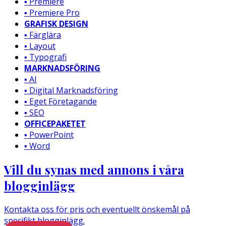
▪️ Premiere
▪️ Premiere Pro
GRAFISK DESIGN
▪️ Färglära
▪️ Layout
▪️ Typografi
MARKNADSFÖRING
▪️ AI
▪️ Digital Marknadsföring
▪️ Eget Företagande
▪️ SEO
OFFICEPAKETET
▪️ PowerPoint
▪️ Word
Vill du synas med annons i våra
blogginlägg
Kontakta oss för pris och eventuellt önskemål på
specifikt blogginlägg.