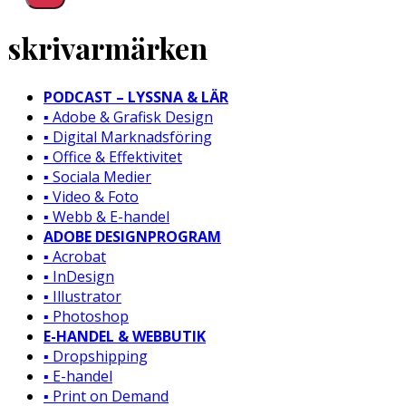
skrivarmärken
PODCAST – LYSSNA & LÄR
▪️ Adobe & Grafisk Design
▪️ Digital Marknadsföring
▪️ Office & Effektivitet
▪️ Sociala Medier
▪️ Video & Foto
▪️ Webb & E-handel
ADOBE DESIGNPROGRAM
▪️ Acrobat
▪️ InDesign
▪️ Illustrator
▪️ Photoshop
E-HANDEL & WEBBUTIK
▪️ Dropshipping
▪️ E-handel
▪️ Print on Demand