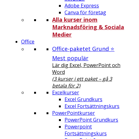
Adobe Express
Canva för företag
Alla kurser inom
Marknadsföring & Sociala
Medier
Office
Office-paketet Grund ⭐
Mest populär
Lär dig Excel, PowerPoint och
Word
(3 kurser i ett paket – gå 3
betala för 2)
Excelkurser
Excel Grundkurs
Excel Fortsättningskurs
PowerPointkurser
PowerPoint Grundkurs
Powerpoint
Fortsättningskurs