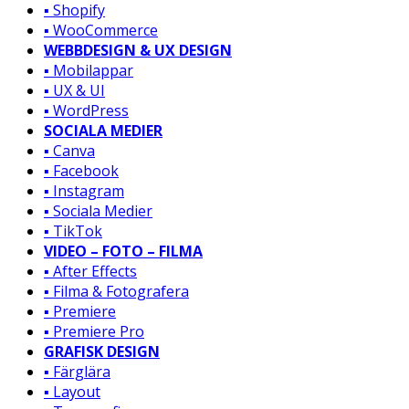
▪️ Shopify
▪️ WooCommerce
WEBBDESIGN & UX DESIGN
▪️ Mobilappar
▪️ UX & UI
▪️ WordPress
SOCIALA MEDIER
▪️ Canva
▪️ Facebook
▪️ Instagram
▪️ Sociala Medier
▪️ TikTok
VIDEO – FOTO – FILMA
▪️ After Effects
▪️ Filma & Fotografera
▪️ Premiere
▪️ Premiere Pro
GRAFISK DESIGN
▪️ Färglära
▪️ Layout