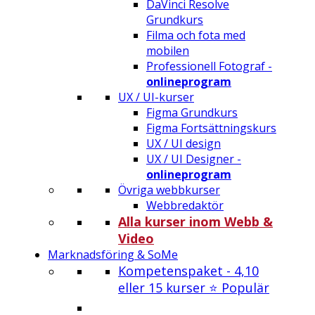
DaVinci Resolve
Grundkurs
Filma och fota med
mobilen
Professionell Fotograf -
onlineprogram
UX / UI-kurser
Figma Grundkurs
Figma Fortsättningskurs
UX / UI design
UX / UI Designer -
onlineprogram
Övriga webbkurser
Webbredaktör
Alla kurser inom Webb &
Video
Marknadsföring & SoMe
Kompetenspaket - 4,10
eller 15 kurser ⭐ Populär