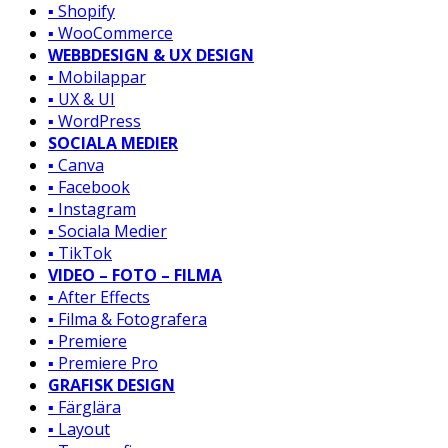
▪️ Shopify
▪️ WooCommerce
WEBBDESIGN & UX DESIGN
▪️ Mobilappar
▪️ UX & UI
▪️ WordPress
SOCIALA MEDIER
▪️ Canva
▪️ Facebook
▪️ Instagram
▪️ Sociala Medier
▪️ TikTok
VIDEO – FOTO – FILMA
▪️ After Effects
▪️ Filma & Fotografera
▪️ Premiere
▪️ Premiere Pro
GRAFISK DESIGN
▪️ Färglära
▪️ Layout