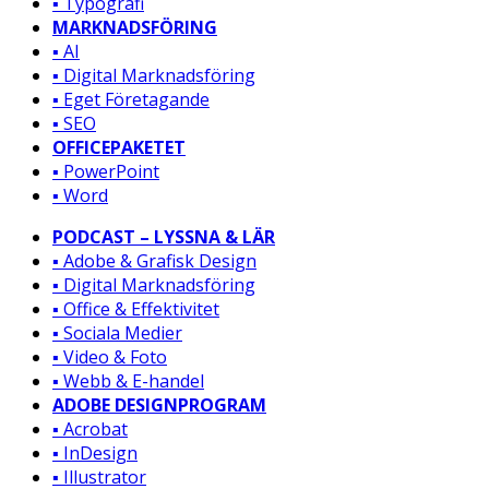
▪️ Typografi
MARKNADSFÖRING
▪️ AI
▪️ Digital Marknadsföring
▪️ Eget Företagande
▪️ SEO
OFFICEPAKETET
▪️ PowerPoint
▪️ Word
PODCAST – LYSSNA & LÄR
▪️ Adobe & Grafisk Design
▪️ Digital Marknadsföring
▪️ Office & Effektivitet
▪️ Sociala Medier
▪️ Video & Foto
▪️ Webb & E-handel
ADOBE DESIGNPROGRAM
▪️ Acrobat
▪️ InDesign
▪️ Illustrator