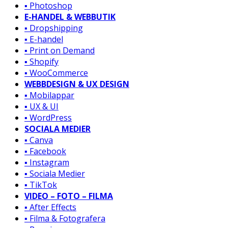
▪️ Photoshop
E-HANDEL & WEBBUTIK
▪️ Dropshipping
▪️ E-handel
▪️ Print on Demand
▪️ Shopify
▪️ WooCommerce
WEBBDESIGN & UX DESIGN
▪️ Mobilappar
▪️ UX & UI
▪️ WordPress
SOCIALA MEDIER
▪️ Canva
▪️ Facebook
▪️ Instagram
▪️ Sociala Medier
▪️ TikTok
VIDEO – FOTO – FILMA
▪️ After Effects
▪️ Filma & Fotografera