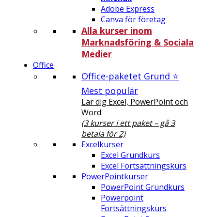
Adobe Express
Canva för företag
Alla kurser inom
Marknadsföring & Sociala
Medier
Office
Office-paketet Grund ⭐
Mest populär
Lär dig Excel, PowerPoint och
Word
(3 kurser i ett paket – gå 3
betala för 2)
Excelkurser
Excel Grundkurs
Excel Fortsättningskurs
PowerPointkurser
PowerPoint Grundkurs
Powerpoint
Fortsättningskurs