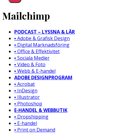
Mailchimp
PODCAST – LYSSNA & LÄR
▪️ Adobe & Grafisk Design
▪️ Digital Marknadsföring
▪️ Office & Effektivitet
▪️ Sociala Medier
▪️ Video & Foto
▪️ Webb & E-handel
ADOBE DESIGNPROGRAM
▪️ Acrobat
▪️ InDesign
▪️ Illustrator
▪️ Photoshop
E-HANDEL & WEBBUTIK
▪️ Dropshipping
▪️ E-handel
▪️ Print on Demand