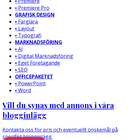
▪️ Premiere
▪️ Premiere Pro
GRAFISK DESIGN
▪️ Färglära
▪️ Layout
▪️ Typografi
MARKNADSFÖRING
▪️ AI
▪️ Digital Marknadsföring
▪️ Eget Företagande
▪️ SEO
OFFICEPAKETET
▪️ PowerPoint
▪️ Word
Vill du synas med annons i våra
blogginlägg
Kontakta oss för pris och eventuellt önskemål på
specifikt blogginlägg.