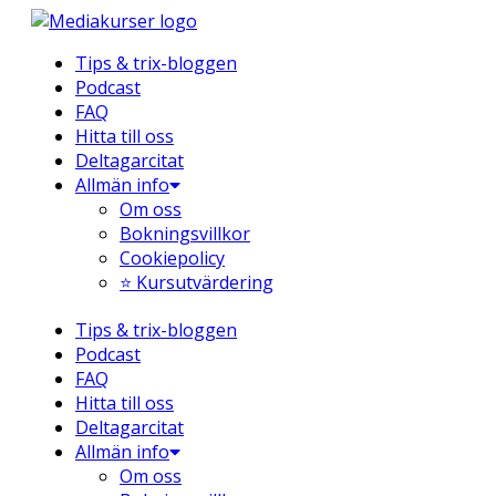
Hoppa
till
Tips & trix-bloggen
innehåll
Podcast
FAQ
Hitta till oss
Deltagarcitat
Allmän info
Om oss
Bokningsvillkor
Cookiepolicy
⭐ Kursutvärdering
Tips & trix-bloggen
Podcast
FAQ
Hitta till oss
Deltagarcitat
Allmän info
Om oss