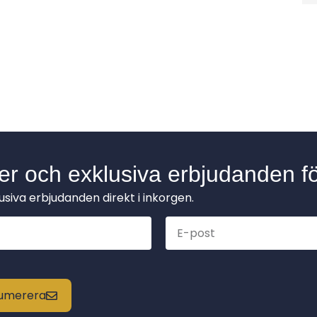
der och exklusiva erbjudanden fö
lusiva erbjudanden direkt i inkorgen.
enumerera