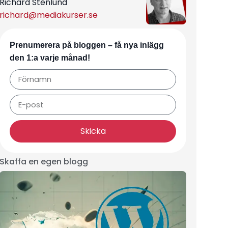
Richard Stenlund
richard@mediakurser.se
Prenumerera på bloggen – få nya inlägg
den 1:a varje månad!
Skicka
Skaffa en egen blogg