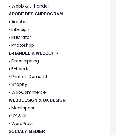
▪️ Webb & E-handel
ADOBE DESIGNPROGRAM
▪️ Acrobat
▪️ InDesign
▪️ Illustrator
▪️ Photoshop
E-HANDEL & WEBBUTIK
▪️ Dropshipping
▪️ E-handel
▪️ Print on Demand
▪️ Shopify
▪️ WooCommerce
WEBBDESIGN & UX DESIGN
▪️ Mobilappar
▪️ UX & UI
▪️ WordPress
SOCIALA MEDIER