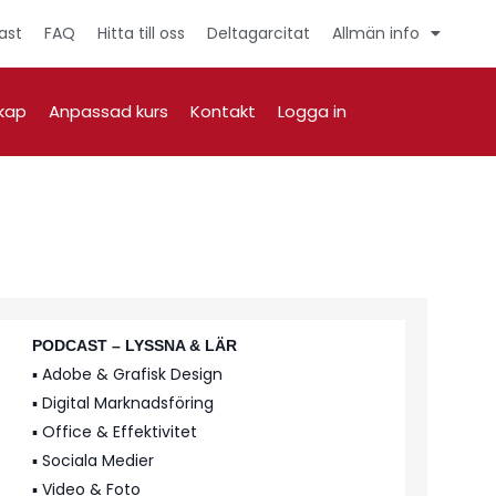
ast
FAQ
Hitta till oss
Deltagarcitat
Allmän info
kap
Anpassad kurs
Kontakt
Logga in
PODCAST – LYSSNA & LÄR
▪️ Adobe & Grafisk Design
▪️ Digital Marknadsföring
▪️ Office & Effektivitet
▪️ Sociala Medier
▪️ Video & Foto