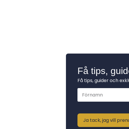
Få tips, gui
Få tips, guider och exk
Ja tack, jag vill pr