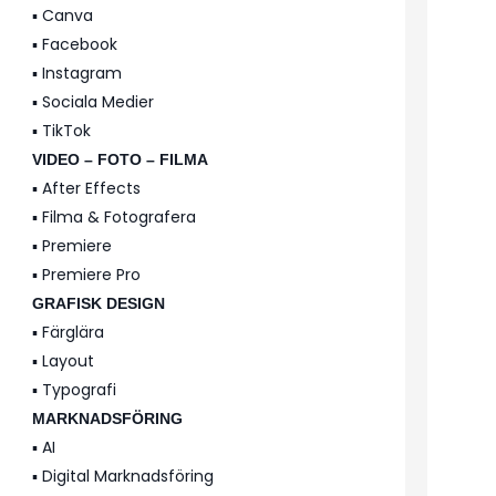
▪️ Canva
▪️ Facebook
▪️ Instagram
▪️ Sociala Medier
▪️ TikTok
VIDEO – FOTO – FILMA
▪️ After Effects
▪️ Filma & Fotografera
▪️ Premiere
▪️ Premiere Pro
GRAFISK DESIGN
▪️ Färglära
▪️ Layout
▪️ Typografi
MARKNADSFÖRING
▪️ AI
▪️ Digital Marknadsföring