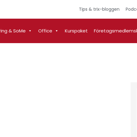
Tips & trix-bloggen
Podc
ring & SoMe
Office
Kurspaket
Företagsmedlems