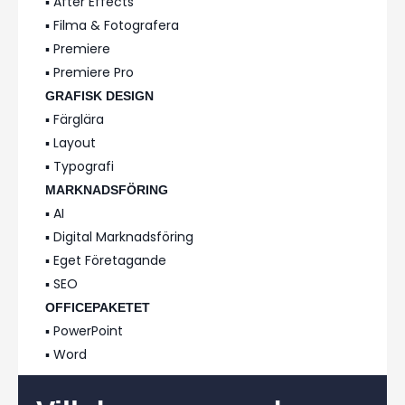
▪️ After Effects
▪️ Filma & Fotografera
▪️ Premiere
▪️ Premiere Pro
GRAFISK DESIGN
▪️ Färglära
▪️ Layout
▪️ Typografi
MARKNADSFÖRING
▪️ AI
▪️ Digital Marknadsföring
▪️ Eget Företagande
▪️ SEO
OFFICEPAKETET
▪️ PowerPoint
▪️ Word