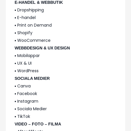
E-HANDEL & WEBBUTIK
▪️ Dropshipping
▪️ E-handel
▪️ Print on Demand
▪️ Shopify
▪️ WooCommerce
WEBBDESIGN & UX DESIGN
▪️ Mobilappar
▪️ UX & UI
▪️ WordPress
SOCIALA MEDIER
▪️ Canva
▪️ Facebook
▪️ Instagram
▪️ Sociala Medier
▪️ TikTok
VIDEO – FOTO – FILMA