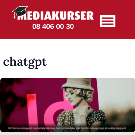
08 406 00 30
chatgpt