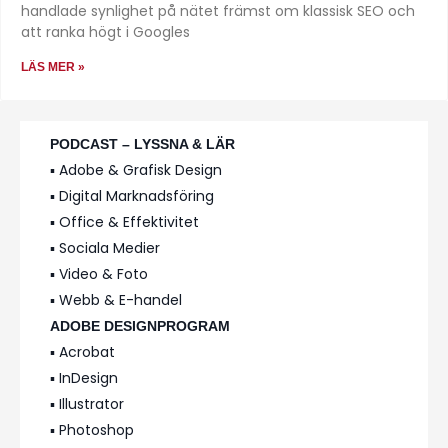
handlade synlighet på nätet främst om klassisk SEO och
att ranka högt i Googles
LÄS MER »
PODCAST – LYSSNA & LÄR
▪️ Adobe & Grafisk Design
▪️ Digital Marknadsföring
▪️ Office & Effektivitet
▪️ Sociala Medier
▪️ Video & Foto
▪️ Webb & E-handel
ADOBE DESIGNPROGRAM
▪️ Acrobat
▪️ InDesign
▪️ Illustrator
▪️ Photoshop