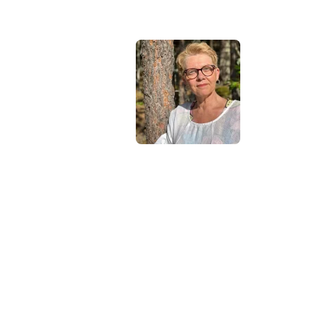
Hej !
Kursen
följer en
röd tråd så
det är bra
att du
klickar
uppifrån och ner men du kan
hoppa fram och tillbaka om du vill.
Du har tillträde till kursen i 12
månader.
Har du frågor kan du alltid maila
till mig: Madeleine Stenlund,
madeleine@mediakurser.se