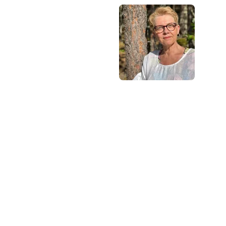
Kursen följer en röd
tråd så det är bra
att du klickar
uppifrån och ner
men du kan hoppa
fram och tillbaka
om du vill. Du har tillträde till kursen i 12
månader.
Har du frågor kan du alltid maila till mig:
Madeleine Stenlund,
madeleine@mediakurser.se