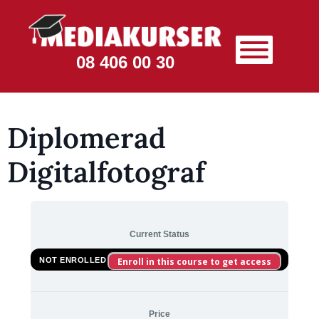
08 406 00 30
Diplomerad
Digitalfotograf
Current Status
NOT ENROLLED
Enroll in this course to get access
Price