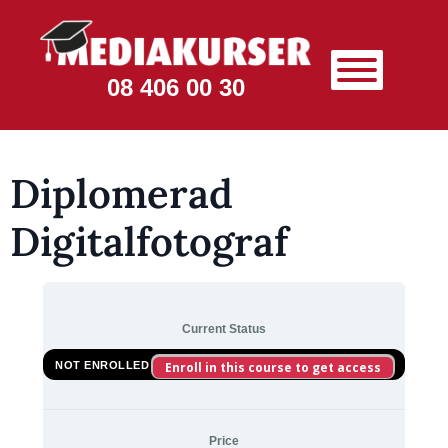
08 406 00 30
Diplomerad
Digitalfotograf
Current Status
NOT ENROLLED
Enroll in this course to get access
Price