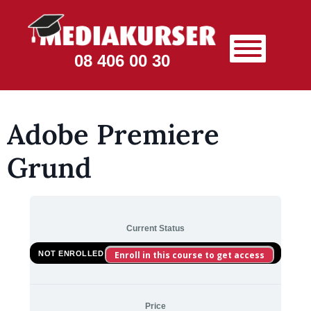
08 406 00 30
Adobe Premiere
Grund
Current Status
NOT ENROLLED
Enroll in this course to get access
Price