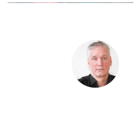
Hej !
Kursen följer en
röd tråd så det är
bra att du klickar
uppifrån och ner
men du kan
hoppa fram och
tillbaka om du vill.
Du har tillträde till kursen i 12 månader.
Har du frågor kan du alltid maila till mig:
Richard Stenlund,
richard@mediakurser.se