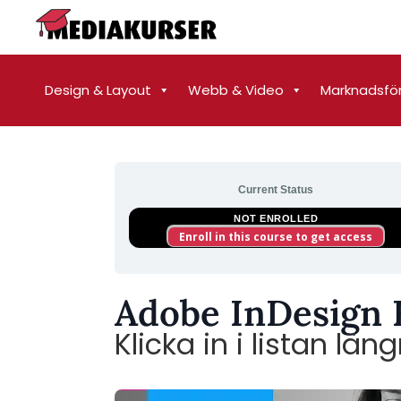
Design & Layout
Webb & Video
Marknadsfö
Current Status
NOT ENROLLED
Enroll in this course to get access
Adobe InDesign 
Klicka in i listan lä