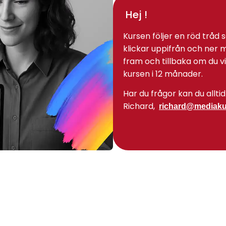
Hej !
Kursen följer en röd tråd 
klickar uppifrån och ner
fram och tillbaka om du vill
kursen i 12 månader.
Har du frågor kan du alltid 
Richard,
richard@mediaku