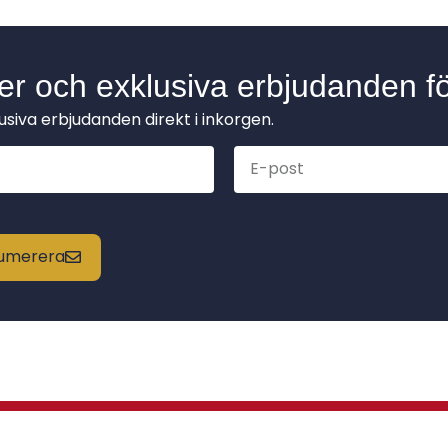
der och exklusiva erbjudanden fö
lusiva erbjudanden direkt i inkorgen.
enumerera