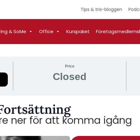
Tips & trix-bloggen
Podc
ring & SoMe
Office
Kurspaket
Företagsmedlems
Price
Closed
Fortsättning
ngre ner för att komma igång