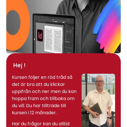
Hej !
Kursen följer en röd tråd så
det är bra att du klickar
uppifrån och ner men du kan
hoppa fram och tillbaka om
du vill. Du har tillträde till
kursen i 12 månader.
Har du frågor kan du alltid