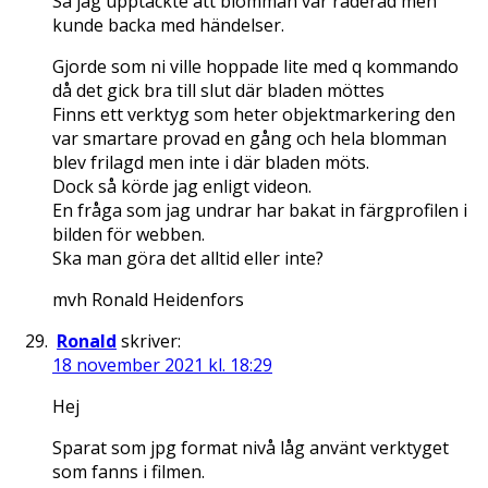
Så jag upptäckte att blomman var raderad men
kunde backa med händelser.
Gjorde som ni ville hoppade lite med q kommando
då det gick bra till slut där bladen möttes
Finns ett verktyg som heter objektmarkering den
var smartare provad en gång och hela blomman
blev frilagd men inte i där bladen möts.
Dock så körde jag enligt videon.
En fråga som jag undrar har bakat in färgprofilen i
bilden för webben.
Ska man göra det alltid eller inte?
mvh Ronald Heidenfors
Ronald
skriver:
18 november 2021 kl. 18:29
Hej
Sparat som jpg format nivå låg använt verktyget
som fanns i filmen.