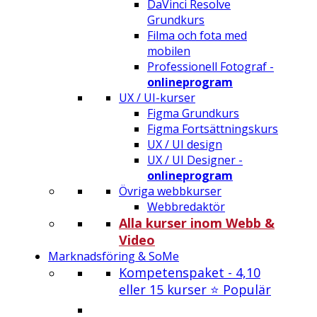
DaVinci Resolve
Grundkurs
Filma och fota med
mobilen
Professionell Fotograf -
onlineprogram
UX / UI-kurser
Figma Grundkurs
Figma Fortsättningskurs
UX / UI design
UX / UI Designer -
onlineprogram
Övriga webbkurser
Webbredaktör
Alla kurser inom Webb &
Video
Marknadsföring & SoMe
Kompetenspaket - 4,10
eller 15 kurser ⭐ Populär