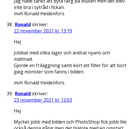
Jag hade tänkt att byta färg på blusen men det blev
inte bra i sytråd i fickan.
mvh Ronald Heidenfors
Ronald
skriver:
22 november 2021 kl. 13:19
Hej
Jobbat med olika lager och ändrat nyans och
mättnad.
Gjorde en friläggning samt kört ett filter för att bort
jpeg mönster som fanns i bilden.
mvh Ronald Heidenfors
Ronald
skriver:
23 november 2021 kl. 12:03
Hej
Mycket jobb med bilden och PhotoShop fick jobb lite
också denna gång men det hjälpte med en omstart