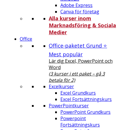
Adobe Express
Canva för företag
Alla kurser inom
Marknadsföring & Sociala
Medier
Office
Office-paketet Grund ⭐
Mest populär
Lär dig Excel, PowerPoint och
Word
(3 kurser i ett paket – gå 3
betala för 2)
Excelkurser
Excel Grundkurs
Excel Fortsättningskurs
PowerPointkurser
PowerPoint Grundkurs
Powerpoint
Fortsättningskurs