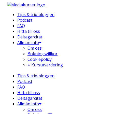
Hoppa
till
Tips & trix-bloggen
innehåll
Podcast
FAQ
Hitta till oss
Deltagarcitat
Allmän info
Om oss
Bokningsvillkor
Cookiepolicy
⭐ Kursutvärdering
Tips & trix-bloggen
Podcast
FAQ
Hitta till oss
Deltagarcitat
Allmän info
Om oss