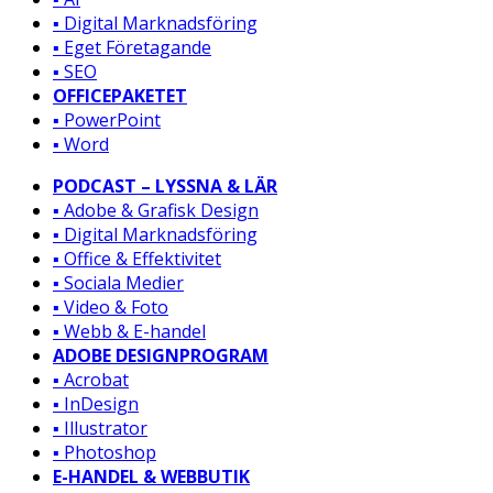
▪️ Digital Marknadsföring
▪️ Eget Företagande
▪️ SEO
OFFICEPAKETET
▪️ PowerPoint
▪️ Word
PODCAST – LYSSNA & LÄR
▪️ Adobe & Grafisk Design
▪️ Digital Marknadsföring
▪️ Office & Effektivitet
▪️ Sociala Medier
▪️ Video & Foto
▪️ Webb & E-handel
ADOBE DESIGNPROGRAM
▪️ Acrobat
▪️ InDesign
▪️ Illustrator
▪️ Photoshop
E-HANDEL & WEBBUTIK