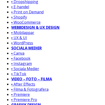
▪️ Dropshipping
▪️ E-handel
▪️ Print on Demand
▪️ Shopify
▪️ WooCommerce
WEBBDESIGN & UX DESIGN
▪️ Mobilappar
▪️ UX & UI
▪️ WordPress
SOCIALA MEDIER
▪️ Canva
▪️ Facebook
▪️ Instagram
▪️ Sociala Medier
▪️ TikTok
VIDEO – FOTO – FILMA
▪️ After Effects
▪️ Filma & Fotografera
▪️ Premiere
▪️ Premiere Pro
GRAFISK DESIGN