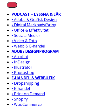
PODCAST – LYSSNA & LÄR
▪️ Adobe & Grafisk Design
▪️ Digital Marknadsföring
▪️ Office & Effektivitet
▪️ Sociala Medier
▪️ Video & Foto
▪️ Webb & E-handel
ADOBE DESIGNPROGRAM
▪️ Acrobat
▪️ InDesign
▪️ Illustrator
▪️ Photoshop
E-HANDEL & WEBBUTIK
▪️ Dropshipping
▪️ E-handel
▪️ Print on Demand
▪️ Shopify
▪️ WooCommerce