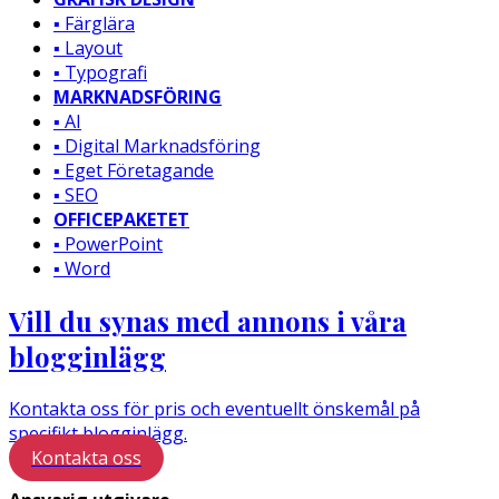
▪️ Färglära
▪️ Layout
▪️ Typografi
MARKNADSFÖRING
▪️ AI
▪️ Digital Marknadsföring
▪️ Eget Företagande
▪️ SEO
OFFICEPAKETET
▪️ PowerPoint
▪️ Word
Vill du synas med annons i våra
blogginlägg
Kontakta oss för pris och eventuellt önskemål på
specifikt blogginlägg.
Kontakta oss