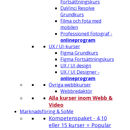
Fortsättningskurs
DaVinci Resolve
Grundkurs
Filma och fota med
mobilen
Professionell Fotograf -
onlineprogram
UX / UI-kurser
Figma Grundkurs
Figma Fortsättningskurs
UX / UI design
UX / UI Designer -
onlineprogram
Övriga webbkurser
Webbredaktör
Alla kurser inom Webb &
Video
Marknadsföring & SoMe
Kompetenspaket - 4,10
eller 15 kurser ⭐ Populär