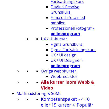
Fortsättningskurs
DaVinci Resolve
Grundkurs
Filma och fota med
mobilen
Professionell Fotograf -
onlineprogram
UX / UI-kurser
Figma Grundkurs
Figma Fortsättningskurs
UX / UI design
UX / UI Designer -
onlineprogram
Övriga webbkurser
Webbredaktör
Alla kurser inom Webb &
Video
Marknadsföring & SoMe
Kompetenspaket - 4,10
eller 15 kurser ⭐ Populär