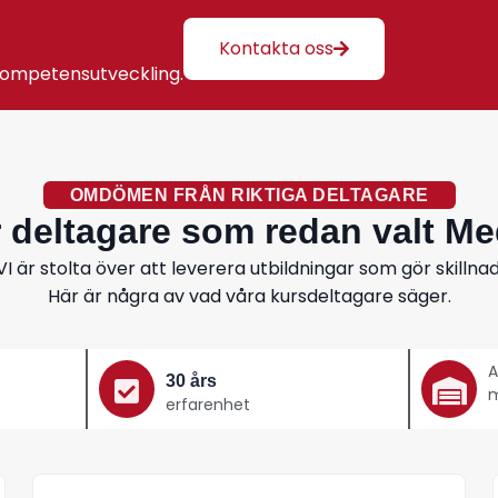
Kontakta oss
 kompetensutveckling.
OMDÖMEN FRÅN RIKTIGA DELTAGARE
r deltagare som redan valt Me
VI är stolta över att leverera utbildningar som gör skillnad
Här är några av vad våra kursdeltagare säger.
A
30 års
m
erfarenhet