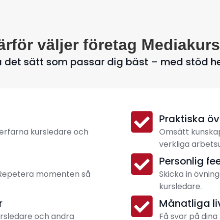
ärför väljer företag Mediakurs
å det sätt som passar dig bäst – med stöd h
Praktiska ö
 erfarna kursledare och
Omsätt kunskap
verkliga arbets
Personlig f
. Repetera momenten så
Skicka in övning
kursledare.
r
Månatliga l
ursledare och andra
Få svar på dina