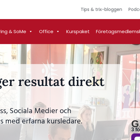
Tips & trix-bloggen
Podc
ring & SoMe
Office
Kurspaket
Företagsmedlems
er resultat direkt
ss, Sociala Medier och
s med erfarna kursledare.
G
3 f