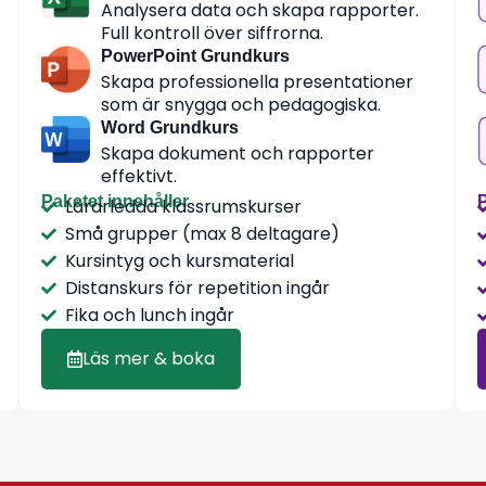
Analysera data och skapa rapporter.
Full kontroll över siffrorna.
PowerPoint Grundkurs
Skapa professionella presentationer
som är snygga och pedagogiska.
Word Grundkurs
Skapa dokument och rapporter
effektivt.
Paketet innehåller
P
Lärarledda klassrumskurser
Små grupper (max 8 deltagare)
Kursintyg och kursmaterial
Distanskurs för repetition ingår
Fika och lunch ingår
Läs mer & boka