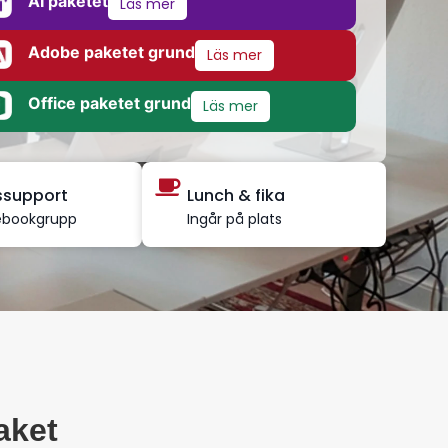
AI paketet
Läs mer
Adobe paketet grund
Läs mer
Office paketet grund
Läs mer
dssupport
Lunch & fika
ebookgrupp
Ingår på plats
aket