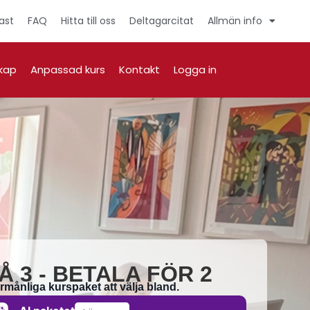
ast
FAQ
Hitta till oss
Deltagarcitat
Allmän info
kap
Anpassad kurs
Kontakt
Logga in
Å 3 - BETALA FÖR 2
örmånliga kurspaket att välja bland.