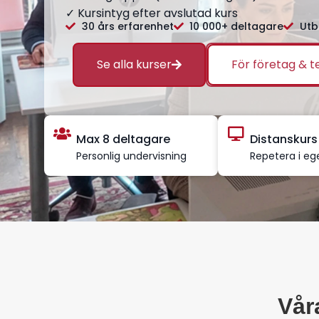
✓ Kursintyg efter avslutad kurs
30 års erfarenhet
10 000+ deltagare
Utb
Se alla kurser
För företag & 
Max 8 deltagare
Distanskurs
Personlig undervisning
Repetera i eg
Vår