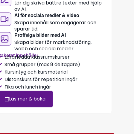
Lär dig skriva bättre texter med hjälp
av AI.
AI för sociala medier & video
Skapa innehåll som engagerar och
sparar tid.
Proffsiga bilder med AI
Skapa bilder för marknadsföring,
webb och sociala medier.
aketet innehåller
Lärarledda klassrumskurser
Små grupper (max 8 deltagare)
Kursintyg och kursmaterial
Distanskurs för repetition ingår
Fika och lunch ingår
Läs mer & boka