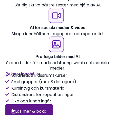
Lär dig skriva bättre texter med hjälp av AI.
AI för sociala medier & video
Skapa innehåll som engagerar och sparar tid.
Proffsiga bilder med AI
Skapa bilder för marknadsföring, webb och sociala
medier.
Paketet innehåller
Lärarledda klassrumskurser
Små grupper (max 8 deltagare)
Kursintyg och kursmaterial
Distanskurs för repetition ingår
Fika och lunch ingår
Läs mer & boka