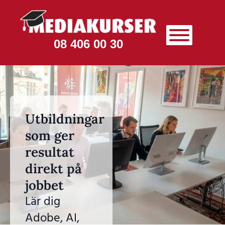
08 406 00 30
Utbildningar
som ger
resultat
direkt på
jobbet
Lär dig
Adobe, AI,