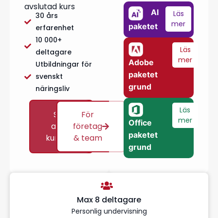
avslutad kurs
AI
Läs
30 års
mer
paketet
erfarenhet
10 000+
Läs
deltagare
mer
Adobe
Utbildningar för
paketet
svenskt
grund
näringsliv
Läs
Se
För
mer
Office
alla
företag
paketet
kurser
& team
grund
Max 8 deltagare
Personlig undervisning