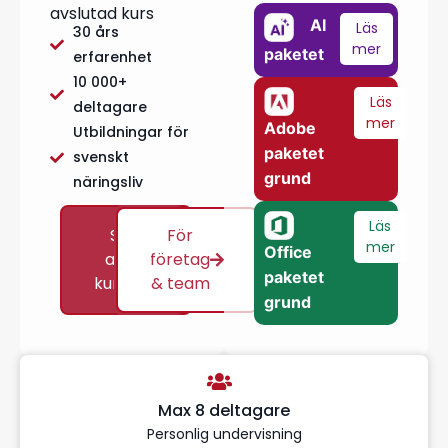
avslutad kurs
AI
Läs
30 års
mer
paketet
erfarenhet
10 000+
Läs
deltagare
mer
Adobe
Utbildningar för
paketet
svenskt
grund
näringsliv
Läs
Se
För
mer
Office
alla
företag
paketet
kurser
& team
grund
Max 8 deltagare
Personlig undervisning