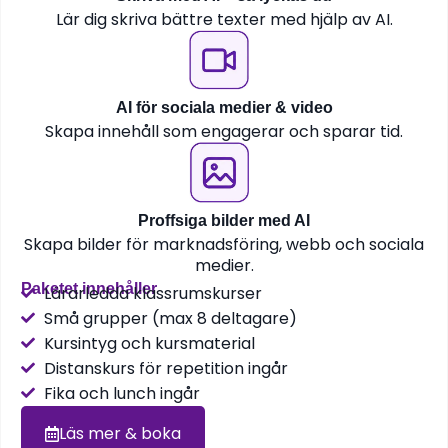
Lär dig skriva bättre texter med hjälp av AI.
AI för sociala medier & video
Skapa innehåll som engagerar och sparar tid.
Proffsiga bilder med AI
Skapa bilder för marknadsföring, webb och sociala
medier.
Paketet innehåller
Lärarledda klassrumskurser
Små grupper (max 8 deltagare)
Kursintyg och kursmaterial
Distanskurs för repetition ingår
Fika och lunch ingår
Läs mer & boka