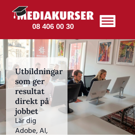
08 406 00 30
Utbildningar
som ger
resultat
direkt på
jobbet
Lär dig
Adobe, AI,