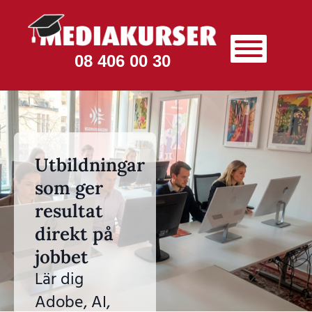
08 406 00 30
Utbildningar
som ger
resultat
direkt på
jobbet
Lär dig
Adobe, AI,