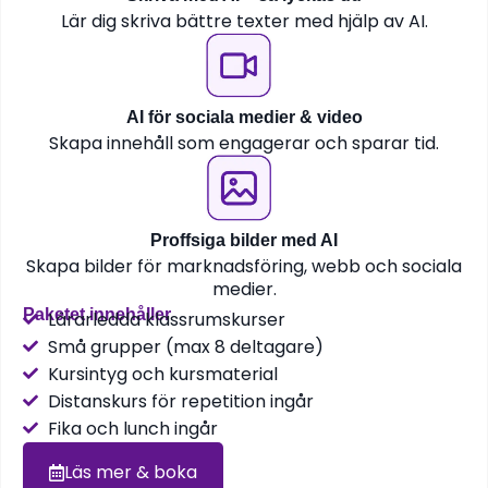
Lär dig skriva bättre texter med hjälp av AI.
AI för sociala medier & video
Skapa innehåll som engagerar och sparar tid.
Proffsiga bilder med AI
Skapa bilder för marknadsföring, webb och sociala
medier.
Paketet innehåller
Lärarledda klassrumskurser
Små grupper (max 8 deltagare)
Kursintyg och kursmaterial
Distanskurs för repetition ingår
Fika och lunch ingår
Läs mer & boka