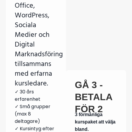
Office,
WordPress,
Sociala
Medier och
Digital
Marknadsföring
tillsammans
med erfarna
kursledare.
GÅ 3 -
✓ 30 års
BETALA
erfarenhet
✓ Små grupper
FÖR 2
(max 8
3 förmånliga
deltagare)
kurspaket att välja
✓ Kursintyg efter
bland.