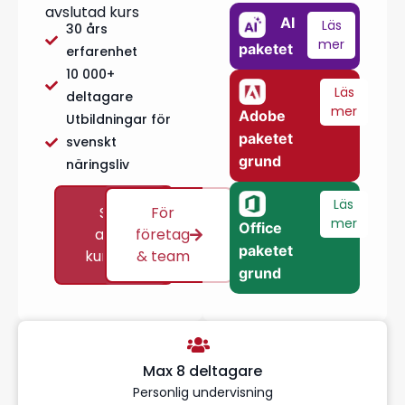
avslutad kurs
AI
Läs
30 års
mer
paketet
erfarenhet
10 000+
Läs
deltagare
mer
Adobe
Utbildningar för
paketet
svenskt
grund
näringsliv
Läs
Se
För
mer
Office
alla
företag
paketet
kurser
& team
grund
Max 8 deltagare
Personlig undervisning