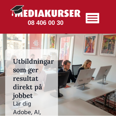
08 406 00 30
Utbildningar
som ger
resultat
direkt på
jobbet
Lär dig
Adobe, AI,