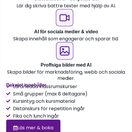
Lär dig skriva bättre texter med hjälp av AI.
AI för sociala medier & video
Skapa innehåll som engagerar och sparar tid.
Proffsiga bilder med AI
Skapa bilder för marknadsföring, webb och sociala
medier.
Paketet innehåller
Lärarledda klassrumskurser
Små grupper (max 8 deltagare)
Kursintyg och kursmaterial
Distanskurs för repetition ingår
Fika och lunch ingår
Läs mer & boka