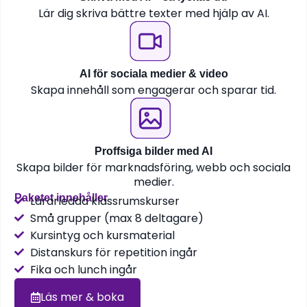
Lär dig skriva bättre texter med hjälp av AI.
AI för sociala medier & video
Skapa innehåll som engagerar och sparar tid.
Proffsiga bilder med AI
Skapa bilder för marknadsföring, webb och sociala
medier.
Paketet innehåller
Lärarledda klassrumskurser
Små grupper (max 8 deltagare)
Kursintyg och kursmaterial
Distanskurs för repetition ingår
Fika och lunch ingår
Läs mer & boka