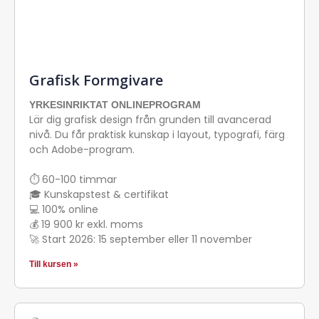
Grafisk Formgivare
YRKESINRIKTAT ONLINEPROGRAM
Lär dig grafisk design från grunden till avancerad
nivå. Du får praktisk kunskap i layout, typografi, färg
och Adobe-program.
⏱ 60-100 timmar
🎓 Kunskapstest & certifikat
💻 100% online
💰 19 900 kr exkl. moms
🚀 Start 2026: 15 september eller 11 november
Till kursen »