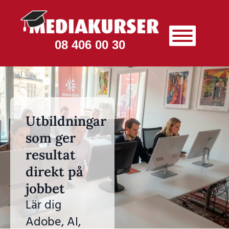
08 406 00 30
Utbildningar
som ger
resultat
direkt på
jobbet
Lär dig
Adobe, AI,