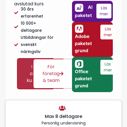
avslutad kurs
AI
Läs
30 års
mer
paketet
erfarenhet
10 000+
Läs
deltagare
mer
Adobe
Utbildningar för
paketet
svenskt
grund
näringsliv
Läs
Se
För
mer
Office
alla
företag
paketet
kurser
& team
grund
Max 8 deltagare
Personlig undervisning