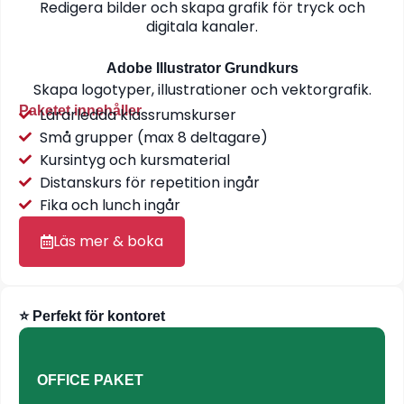
Redigera bilder och skapa grafik för tryck och
digitala kanaler.
Adobe Illustrator Grundkurs
Skapa logotyper, illustrationer och vektorgrafik.
Paketet innehåller
Lärarledda klassrumskurser
Små grupper (max 8 deltagare)
Kursintyg och kursmaterial
Distanskurs för repetition ingår
Fika och lunch ingår
Läs mer & boka
⭐ Perfekt för kontoret
OFFICE PAKET