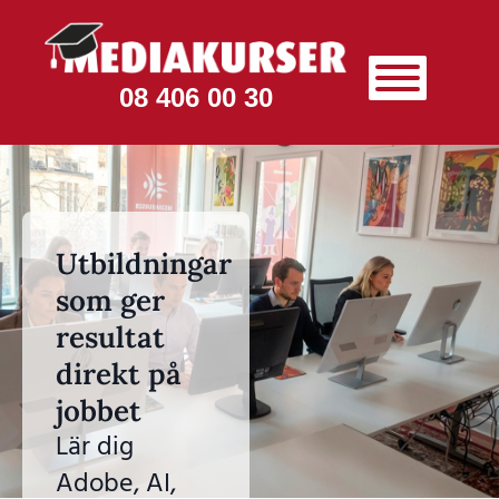
08 406 00 30
Utbildningar
som ger
resultat
direkt på
jobbet
Lär dig
Adobe, AI,