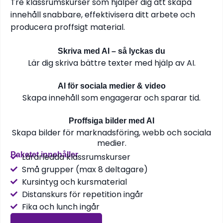
Tre klassrumskurser som hjälper dig att skapa
innehåll snabbare, effektivisera ditt arbete och
producera proffsigt material.
Skriva med AI – så lyckas du
Lär dig skriva bättre texter med hjälp av AI.
AI för sociala medier & video
Skapa innehåll som engagerar och sparar tid.
Proffsiga bilder med AI
Skapa bilder för marknadsföring, webb och sociala
medier.
Paketet innehåller
Lärarledda klassrumskurser
Små grupper (max 8 deltagare)
Kursintyg och kursmaterial
Distanskurs för repetition ingår
Fika och lunch ingår