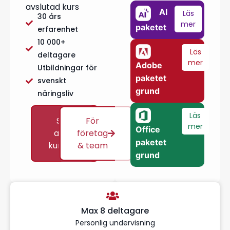
avslutad kurs
AI
Läs
30 års
mer
paketet
erfarenhet
10 000+
Läs
deltagare
mer
Adobe
Utbildningar för
paketet
svenskt
grund
näringsliv
Läs
Se
För
mer
Office
alla
företag
paketet
kurser
& team
grund
Max 8 deltagare
Personlig undervisning