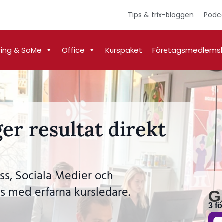
Tips & trix-bloggen
Podc
ring & SoMe
Office
Kurspaket
Företagsmedlems
er resultat direkt
ss, Sociala Medier och
s med erfarna kursledare.
G
3 f