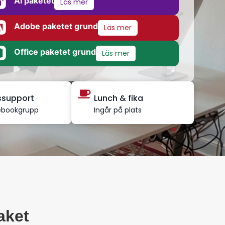
AI paketet
Läs mer
Adobe paketet grund
Läs mer
Office paketet grund
Läs mer
dssupport
Lunch & fika
ebookgrupp
Ingår på plats
aket