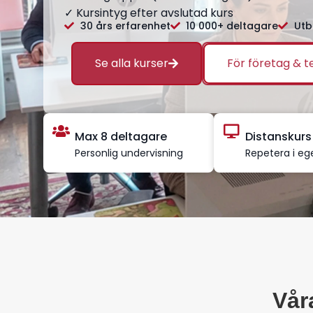
✓ Kursintyg efter avslutad kurs
30 års erfarenhet
10 000+ deltagare
Utb
Se alla kurser
För företag & 
Max 8 deltagare
Distanskurs
Personlig undervisning
Repetera i eg
Vår