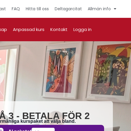
ast
FAQ
Hitta till oss
Deltagarcitat
Allmän info
kap
Anpassad kurs
Kontakt
Logga in
Å 3 - BETALA FÖR 2
örmånliga kurspaket att välja bland.