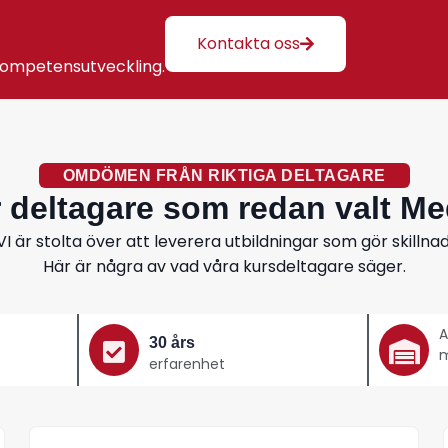
Kontakta oss
 kompetensutveckling.
OMDÖMEN FRÅN RIKTIGA DELTAGARE
r deltagare som redan valt Me
VI är stolta över att leverera utbildningar som gör skillnad
Här är några av vad våra kursdeltagare säger.
A
30 års
m
erfarenhet