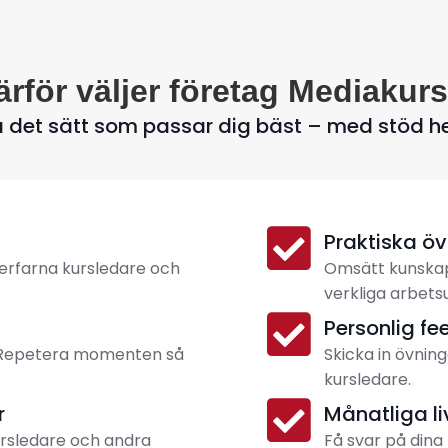
ärför väljer företag Mediakurs
å det sätt som passar dig bäst – med stöd h
Praktiska ö
 erfarna kursledare och
Omsätt kunskap
verkliga arbets
Personlig f
. Repetera momenten så
Skicka in övning
kursledare.
r
Månatliga l
ursledare och andra
Få svar på dina