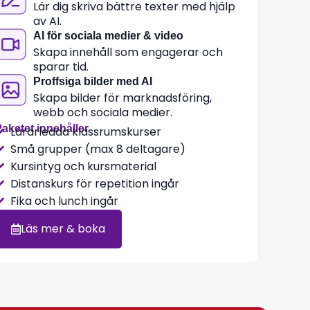
Lär dig skriva bättre texter med hjälp
av AI.
AI för sociala medier & video
Skapa innehåll som engagerar och
sparar tid.
Proffsiga bilder med AI
Skapa bilder för marknadsföring,
webb och sociala medier.
aketet innehåller
Lärarledda klassrumskurser
Små grupper (max 8 deltagare)
Kursintyg och kursmaterial
Distanskurs för repetition ingår
Fika och lunch ingår
Läs mer & boka