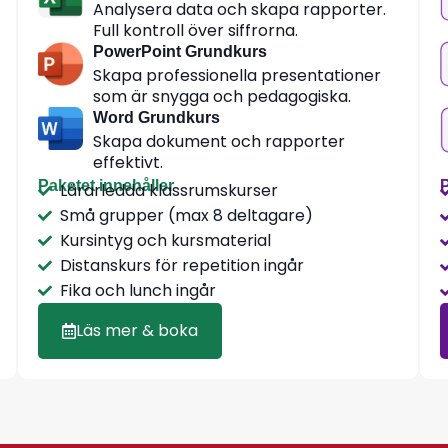
Analysera data och skapa rapporter.
Full kontroll över siffrorna.
PowerPoint Grundkurs
Skapa professionella presentationer
som är snygga och pedagogiska.
Word Grundkurs
Skapa dokument och rapporter
effektivt.
Paketet innehåller
P
Lärarledda klassrumskurser
Små grupper (max 8 deltagare)
Kursintyg och kursmaterial
Distanskurs för repetition ingår
Fika och lunch ingår
Läs mer & boka