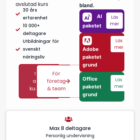
avslutad kurs
bland.
30 års
AI
Läs
erfarenhet
mer
10 000+
paketet
deltagare
Läs
Utbildningar för
mer
svenskt
Adobe
näringsliv
paketet
grund
Se
För
Office
Läs
alla
företag
mer
paketet
kurser
& team
grund
Max 8 deltagare
Personlig undervisning