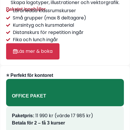
Skapa logotyper, illustrationer och vektorgrafik.
Paketet innehåller
Lärarledda klassrumskurser
Små grupper (max 8 deltagare)
Kursintyg och kursmaterial
Distanskurs för repetition ingår
Fika och lunch ingår
Läs mer & boka
⭐ Perfekt för kontoret
OFFICE PAKET
11 990 kr (värde 17 985 kr)
Paketpris:
Betala för 2 – få 3 kurser