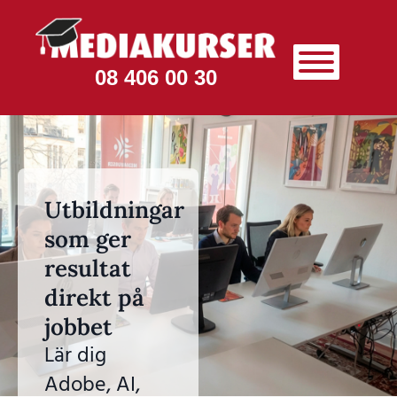
08 406 00 30
Utbildningar
som ger
resultat
direkt på
jobbet
Lär dig
Adobe, AI,