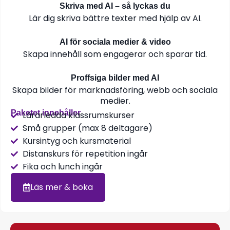
Skriva med AI – så lyckas du
Lär dig skriva bättre texter med hjälp av AI.
AI för sociala medier & video
Skapa innehåll som engagerar och sparar tid.
Proffsiga bilder med AI
Skapa bilder för marknadsföring, webb och sociala
medier.
Paketet innehåller
Lärarledda klassrumskurser
Små grupper (max 8 deltagare)
Kursintyg och kursmaterial
Distanskurs för repetition ingår
Fika och lunch ingår
Läs mer & boka