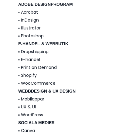
ADOBE DESIGNPROGRAM
▪️ Acrobat
▪️ InDesign
▪️ Illustrator
▪️ Photoshop
E-HANDEL & WEBBUTIK
▪️ Dropshipping
▪️ E-handel
▪️ Print on Demand
▪️ Shopify
▪️ WooCommerce
WEBBDESIGN & UX DESIGN
▪️ Mobilappar
▪️ UX & UI
▪️ WordPress
SOCIALA MEDIER
▪️ Canva