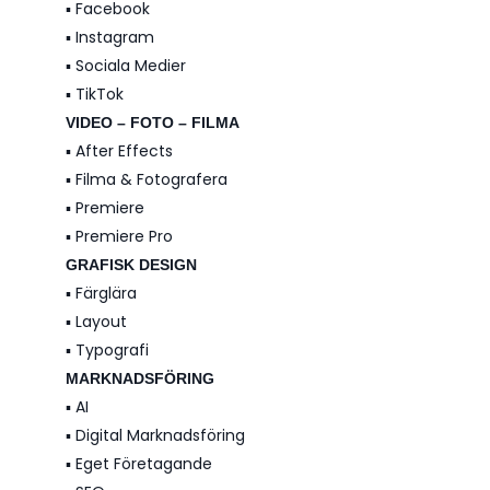
▪️ Facebook
▪️ Instagram
▪️ Sociala Medier
▪️ TikTok
VIDEO – FOTO – FILMA
▪️ After Effects
▪️ Filma & Fotografera
▪️ Premiere
▪️ Premiere Pro
GRAFISK DESIGN
▪️ Färglära
▪️ Layout
▪️ Typografi
MARKNADSFÖRING
▪️ AI
▪️ Digital Marknadsföring
▪️ Eget Företagande