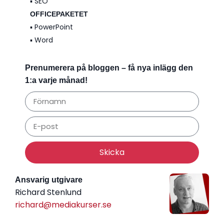
▪️ SEO
OFFICEPAKETET
▪️ PowerPoint
▪️ Word
Prenumerera på bloggen – få nya inlägg den
1:a varje månad!
Skicka
Ansvarig utgivare
Richard Stenlund
richard@mediakurser.se