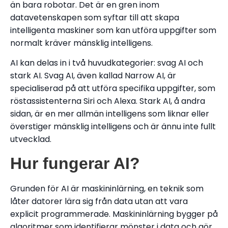
än bara robotar. Det är en gren inom
datavetenskapen som syftar till att skapa
intelligenta maskiner som kan utföra uppgifter som
normalt kräver mänsklig intelligens.
AI kan delas in i två huvudkategorier: svag AI och
stark AI. Svag AI, även kallad Narrow AI, är
specialiserad på att utföra specifika uppgifter, som
röstassistenterna Siri och Alexa. Stark AI, å andra
sidan, är en mer allmän intelligens som liknar eller
överstiger mänsklig intelligens och är ännu inte fullt
utvecklad.
Hur fungerar AI?
Grunden för AI är maskininlärning, en teknik som
låter datorer lära sig från data utan att vara
explicit programmerade. Maskininlärning bygger på
algoritmer som identifierar mönster i data och gör